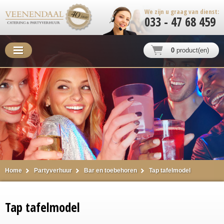
We zijn u graag van dienst:
033 - 47 68 459
0
product(en)
Home
Partyverhuur
Bar en toebehoren
Tap tafelmodel
Tap tafelmodel