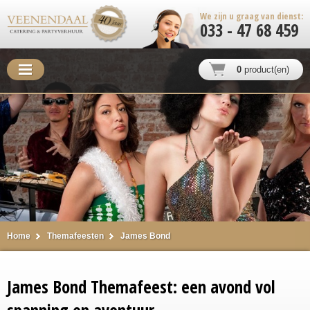
We zijn u graag van dienst:
033 - 47 68 459
0
product(en)
Home
Themafeesten
James Bond
James Bond Themafeest: een avond vol