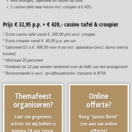
Mini broodjes, tapenade en olijven op tafel
1 casino tafel naar keuze incl. croupier á € 420,-
Prijs € 32,95 p.p. + € 420,- casino tafel & croupier
* Extra casino tafel vanaf €. 200,00 p/st excl. croupier
* Extra croupier vanaf €. 60,00 p.p. per uur
* Optioneel DJ à €. 995,00 voor 4 uur incl. apparatuur (excl. buma stemra
kosten)
* Minimaal 25 personen
* Kinderen tot 12 jaar worden berekend voor de helft van het arrangement
* Bovenstaande is excl. op-/afbouwkosten, transport & BTW
Themafeest
Online
organiseren?
offerte?
Laat uw gegevens
Voeg "James Bond"
achter en wij bellen u
toe aan uw online
binnen 24 uur terug.
offerte!