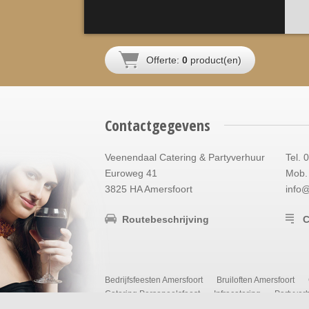
Offerte:
0
product(en)
Contactgegevens
Veenendaal Catering & Partyverhuur
Tel. 
Euroweg 41
Mob. 
3825 HA Amersfoort
info
Routebeschrijving
C
Bedrijfsfeesten Amersfoort
Bruiloften Amersfoort
Catering Personeelsfeest
Infracatering
Partyver