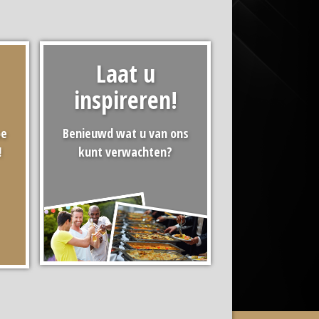
Laat u
inspireren!
oe
Benieuwd wat u van ons
!
kunt verwachten?