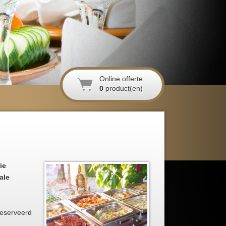
Online offerte:
0
product(en)
ie
ale
 geserveerd