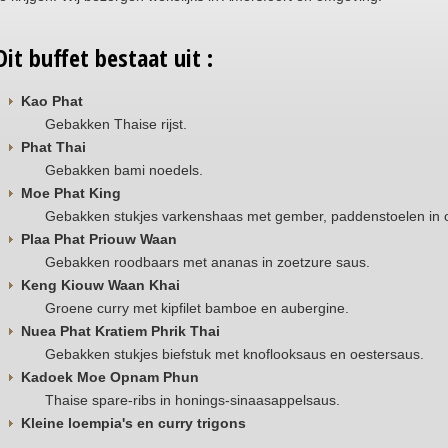
Dit buffet bestaat uit :
Kao Phat
Gebakken Thaise rijst.
Phat Thai
Gebakken bami noedels.
Moe Phat King
Gebakken stukjes varkenshaas met gember, paddenstoelen in o
Plaa Phat Priouw Waan
Gebakken roodbaars met ananas in zoetzure saus.
Keng Kiouw Waan Khai
Groene curry met kipfilet bamboe en aubergine.
Nuea Phat Kratiem Phrik Thai
Gebakken stukjes biefstuk met knoflooksaus en oestersaus.
Kadoek Moe Opnam Phun
Thaise spare-ribs in honings-sinaasappelsaus.
Kleine loempia's en curry trigons