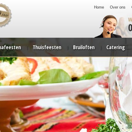
Home
Over ons
W
afeesten
Thuisfeesten
Bruiloften
Catering