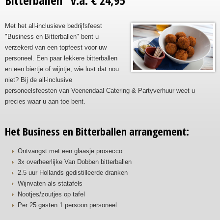
Bitterballen" v.a. € 24,95
Met het all-inclusieve bedrijfsfeest
"Business en Bitterballen" bent u
verzekerd van een topfeest voor uw
personeel. Een paar lekkere bitterballen
en een biertje of wijntje, wie lust dat nou
niet? Bij de all-inclusive
personeelsfeesten van Veenendaal Catering & Partyverhuur weet u
precies waar u aan toe bent.
Het Business en Bitterballen arrangement:
Ontvangst met een glaasje prosecco
3x overheerlijke Van Dobben bitterballen
2.5 uur Hollands gedistilleerde dranken
Wijnvaten als statafels
Nootjes/zoutjes op tafel
Per 25 gasten 1 persoon personeel