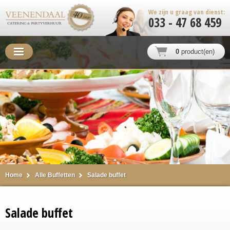
We zijn u graag van dienst:
033 - 47 68 459
0
product(en)
Home
Alle Buffetten
Salade buffet
Salade buffet