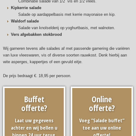
Combinatie salade van 1/2 vis en 1/2 vlees.
Kipkerrie salade
Salade op aardappelbasis met kerrie mayonaise en kip.
Waldorf salade
Salade van knolselderij op yoghurtbasis, met walnoten.
Vers afgebakken stokbrood
Wij garneren tevens alle salades af met passende garnering die variëren
van luxe vleeswaren, vis of diverse soorten rauwkost. Denk hierbij aan
wite asperges, kappertjes of een gevuld eitje.
De prijs bedraagt €. 18,95 per persoon.
Buffet
Online
offerte?
offerte?
Laat uw gegevens
Voeg "Salade buffet"
achter en wij bellen u
toe aan uw online
binnen 24 uur terug.
offerte!