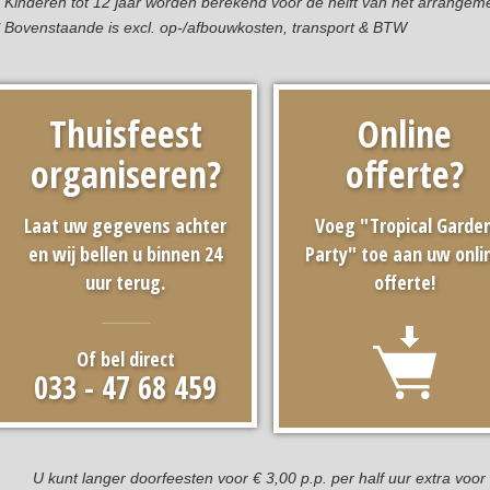
* Kinderen tot 12 jaar worden berekend voor de helft van het arrangem
* Bovenstaande is excl. op-/afbouwkosten, transport & BTW
Thuisfeest
Online
organiseren?
offerte?
Laat uw gegevens achter
Voeg "Tropical Garde
en wij bellen u binnen 24
Party" toe aan uw onli
uur terug.
offerte!
Of bel direct
033 - 47 68 459
U kunt langer doorfeesten voor € 3,00 p.p. per half uur extra voor 