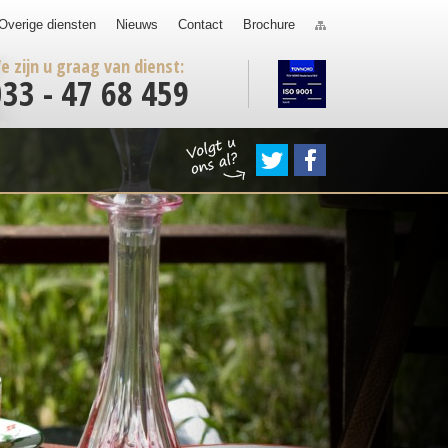
Overige diensten
Nieuws
Contact
Brochure
e zijn u graag van dienst:
033 - 47 68 459