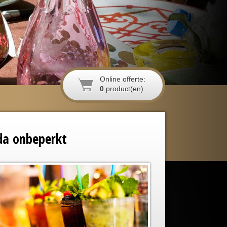
Online offerte:
0
product(en)
ada onbeperkt