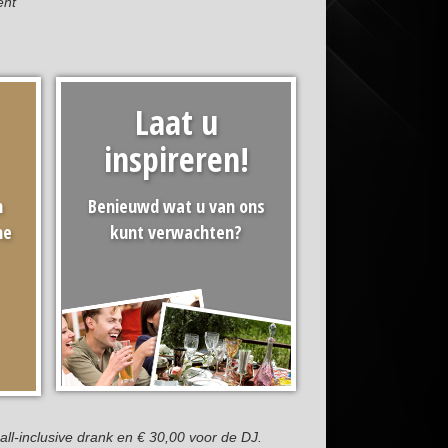
ent
Laat u
inspireren!
n
Benieuwd wat u van ons
ne
kunt verwachten?
all-inclusive drank en € 30,00 voor de DJ.