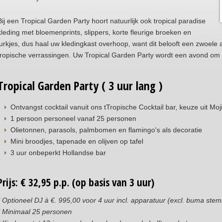
Bij een Tropical Garden Party hoort natuurlijk ook tropical paradise
kleding met bloemenprints, slippers, korte fleurige broeken en
jurkjes, dus haal uw kledingkast overhoop, want dit belooft een zwoele
tropische verrassingen. Uw Tropical Garden Party wordt een avond om n
Tropical Garden Party ( 3 uur lang )
Ontvangst cocktail vanuit ons tTropische Cocktail bar, keuze uit Moj
1 persoon personeel vanaf 25 personen
Olietonnen, parasols, palmbomen en flamingo's als decoratie
Mini broodjes, tapenade en olijven op tafel
3 uur onbeperkt Hollandse bar
Prijs: € 32,95 p.p. (op basis van 3 uur)
* Optioneel DJ à €. 995,00 voor 4 uur incl. apparatuur (excl. buma stem
* Minimaal 25 personen