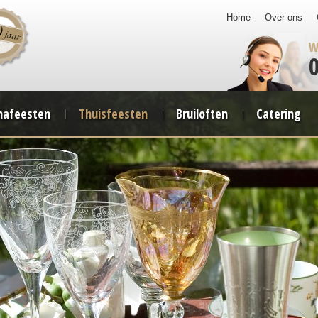
Home
Over ons
W
afeesten
Thuisfeesten
Bruiloften
Catering