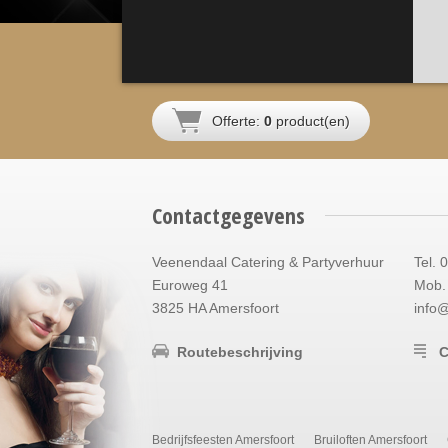
Offerte:
0
product(en)
Contactgegevens
Veenendaal Catering & Partyverhuur
Tel. 
Euroweg 41
Mob. 
3825 HA Amersfoort
info
Routebeschrijving
C
Bedrijfsfeesten Amersfoort
Bruiloften Amersfoort