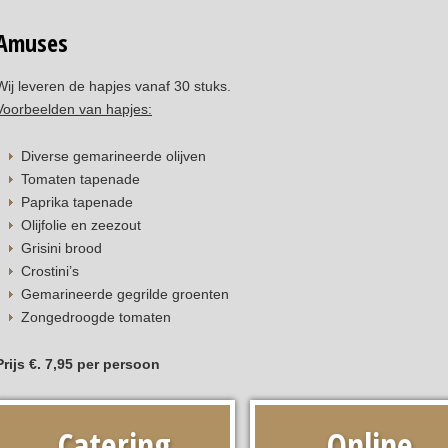
Amuses
Wij leveren de hapjes vanaf 30 stuks.
Voorbeelden van hapjes:
Diverse gemarineerde olijven
Tomaten tapenade
Paprika tapenade
Olijfolie en zeezout
Grisini brood
Crostini’s
Gemarineerde gegrilde groenten
Zongedroogde tomaten
Prijs €. 7,95 per persoon
Catering
Online