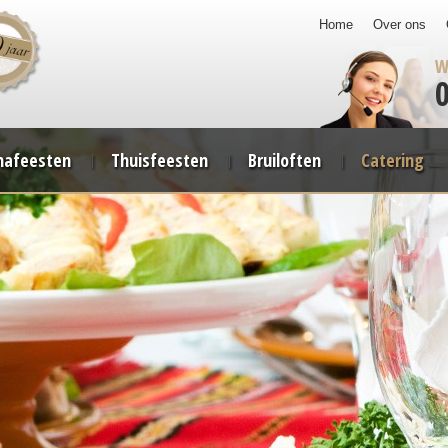
Home
Over ons
W
afeesten
Thuisfeesten
Bruiloften
Catering