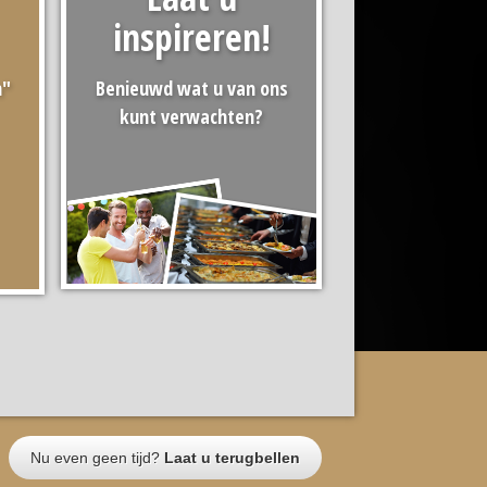
inspireren!
n"
Benieuwd wat u van ons
kunt verwachten?
Nu even geen tijd?
Laat u terugbellen