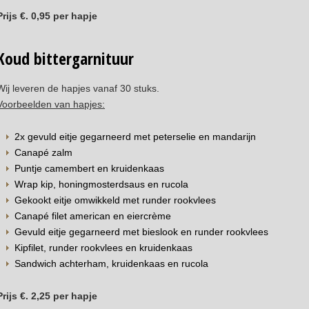
Prijs €. 0,95 per hapje
Koud bittergarnituur
Wij leveren de hapjes vanaf 30 stuks.
Voorbeelden van hapjes:
2x gevuld eitje gegarneerd met peterselie en mandarijn
Canapé zalm
Puntje camembert en kruidenkaas
Wrap kip, honingmosterdsaus en rucola
Gekookt eitje omwikkeld met runder rookvlees
Canapé filet american en eiercrème
Gevuld eitje gegarneerd met bieslook en runder rookvlees
Kipfilet, runder rookvlees en kruidenkaas
Sandwich achterham, kruidenkaas en rucola
Prijs €. 2,25 per hapje