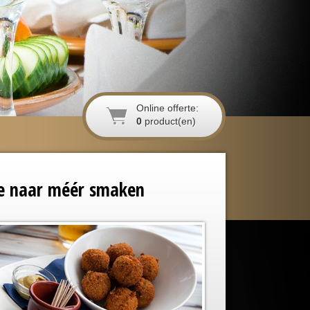
Online offerte:
0
product(en)
die naar méér smaken