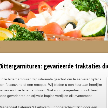
Bittergarnituren: gevarieerde traktaties 
Onze bittergarnituren zijn uitermate geschikt om te serveren tijdens
een feestavond of een receptie. Wij bieden u een keur aan heerlijke
hapjes en luxe bittergarnituren. Wat voor gelegenheid u ook heeft,
onze gevarieerde en stijlvolle hapjes verrijken elk evenement.
Veenendaal Catering & Partyverhuur onderscheidt zich door een