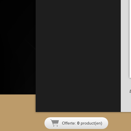
Offerte:
0
product(en)