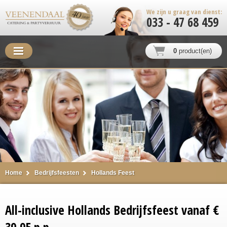
We zijn u graag van dienst:
033 - 47 68 459
0
product(en)
Home
Bedrijfsfeesten
Hollands Feest
All-inclusive Hollands Bedrijfsfeest vanaf €