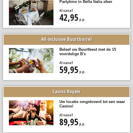
Partytime in Bella Italia sfeer
Al vanaf
42,95
p.p.
All-inclusive Buurtborrel
Beleef uw Buurtfeest met de 15
voordelige B's
Al vanaf
59,95
p.p.
Casino Royale
Uw locatie omgetoverd tot een waar
Casino!
Al vanaf
89,95
p.p.