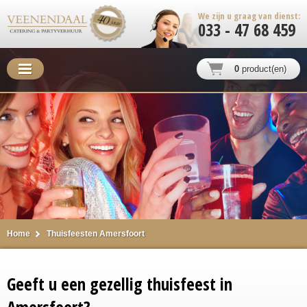
We zijn u graag van dienst:
033 - 47 68 459
0
product(en)
Home
Thuisfeesten Amersfoort
Geeft u een gezellig thuisfeest in