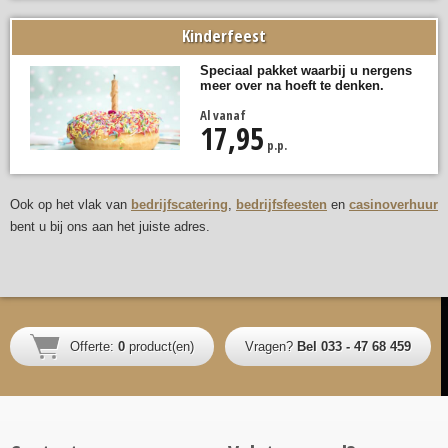
Kinderfeest
Speciaal pakket waarbij u nergens
meer over na hoeft te denken.
Al vanaf
17,95
p.p.
Ook op het vlak van
bedrijfscatering
,
bedrijfsfeesten
en
casinoverhuur
bent u bij ons aan het juiste adres.
Offerte:
0
product(en)
Vragen?
Bel 033 - 47 68 459