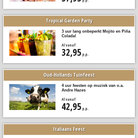
p.p.
Tropical Garden Party
3 uur lang onbeperkt Mojito en Piña
Colada!
Al vanaf
32,95
p.p.
Oud-Hollands Tuinfeest
4 uur feesten op muziek van o.a.
Andre Hazes
Al vanaf
42,95
p.p.
Italiaans Feest