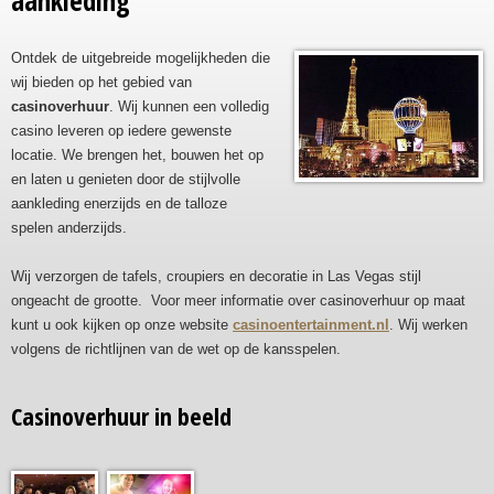
aankleding
Ontdek de uitgebreide mogelijkheden die
wij bieden op het gebied van
casinoverhuur
. Wij kunnen een volledig
casino leveren op iedere gewenste
locatie. We brengen het, bouwen het op
en laten u genieten door de stijlvolle
aankleding enerzijds en de talloze
spelen anderzijds.
Wij verzorgen de tafels, croupiers en decoratie in Las Vegas stijl
ongeacht de grootte. Voor meer informatie over casinoverhuur op maat
kunt u ook kijken op onze website
casinoentertainment.nl
. Wij werken
volgens de richtlijnen van de wet op de kansspelen.
Casinoverhuur in beeld