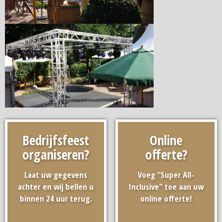
Bedrijfsfeest
Online
organiseren?
offerte?
Laat uw gegevens
Voeg "Super All-
achter en wij bellen u
Inclusive" toe aan uw
binnen 24 uur terug.
online offerte!