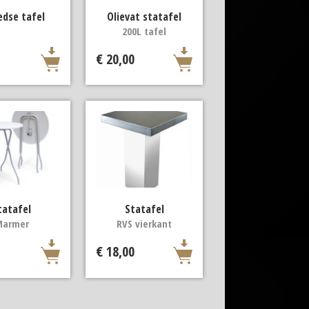
dse tafel
Olievat statafel
200L tafel
€ 20,00
tatafel
Statafel
Marmer
RVS vierkant
€ 18,00