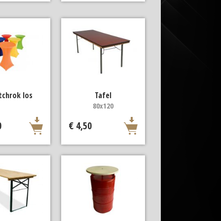
tchrok los
Tafel
80x120
0
€ 4,50