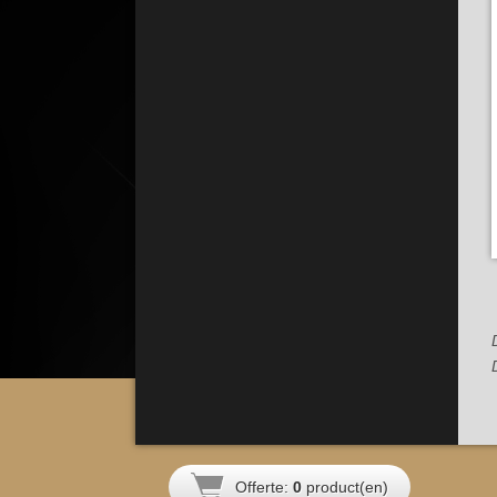
Offerte:
0
product(en)