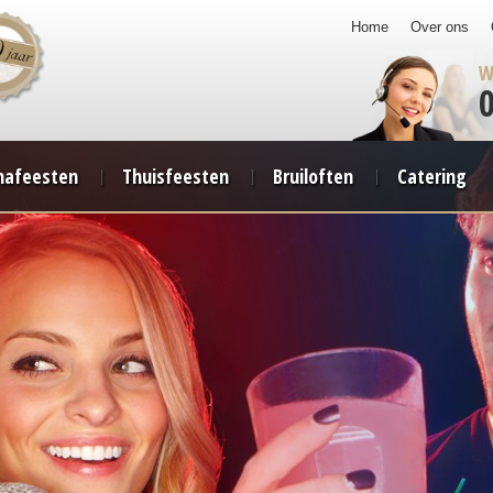
Home
Over ons
W
afeesten
Thuisfeesten
Bruiloften
Catering