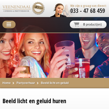
We zijn u graag van dienst:
033 - 47 68 459
0
product(en)
Home
Partyverhuur
Beeld licht en geluid
Beeld licht en geluid huren