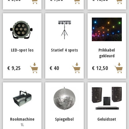
LED-spot los
Statief 4 spots
Prikkabel
gekleurd
€ 9,25
€ 40
€ 12,50
Rookmachine
Spiegelbol
Geluidsset
1L