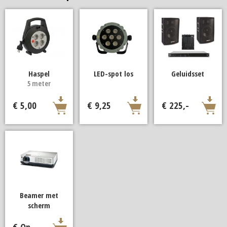
Haspel
LED-spot los
Geluidsset
5 meter
€ 5,00
€ 9,25
€ 225,-
Beamer met
scherm
€ Op