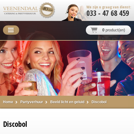
We zijn u graag van dienst:
033 - 47 68 459
0
product(en)
Home
Partyverhuur
Beeld licht en geluid
Discobol
Discobol