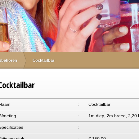
oebehoren
Cocktailbar
Cocktailbar
Naam
:
Cocktailbar
Afmeting
:
1m diep, 2m breed, 2,20
Specificaties
:
Prijs per stuk
:
€ 150,00