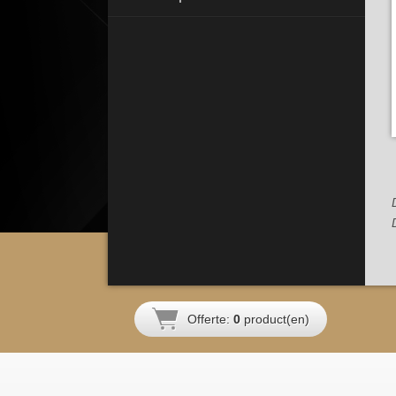
Offerte:
0
product(en)