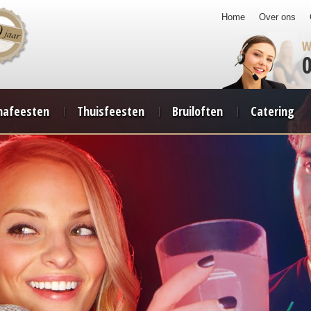
Home
Over ons
W
afeesten
Thuisfeesten
Bruiloften
Catering