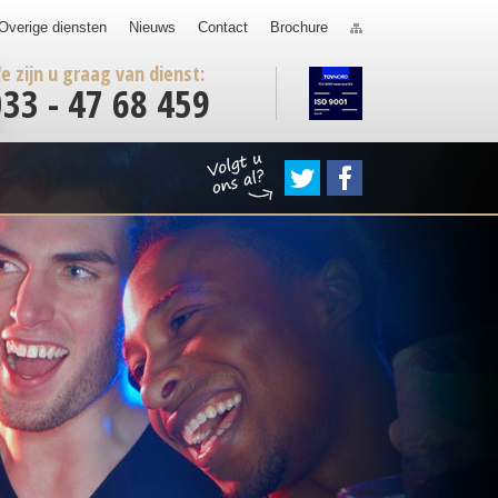
Overige diensten
Nieuws
Contact
Brochure
e zijn u graag van dienst:
033 - 47 68 459