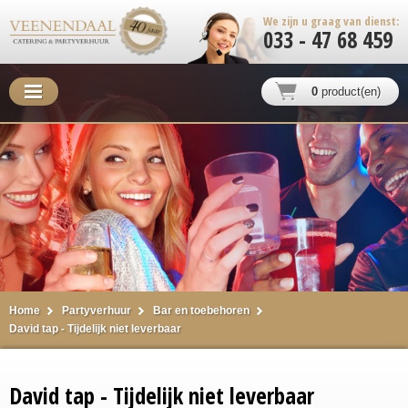
We zijn u graag van dienst:
033 - 47 68 459
0
product(en)
Home
Partyverhuur
Bar en toebehoren
David tap - Tijdelijk niet leverbaar
David tap - Tijdelijk niet leverbaar