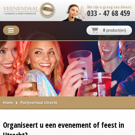
We zijn u graag van dienst:
033 - 47 68 459
0
product(en)
Home
Partyverhuur Utrecht
Organiseert u een evenement of feest in