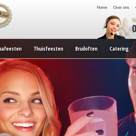
Home
Over ons
W
afeesten
Thuisfeesten
Bruiloften
Catering