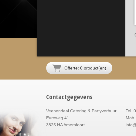
Offerte:
0
product(en)
Contactgegevens
Veenendaal Catering & Partyverhuur
Tel. 
Euroweg 41
Mob. 
3825 HA Amersfoort
info