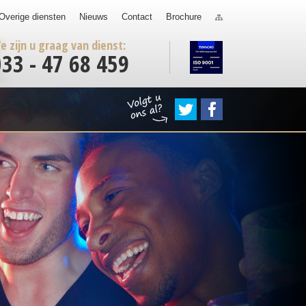
Overige diensten
Nieuws
Contact
Brochure
e zijn u graag van dienst:
033 - 47 68 459