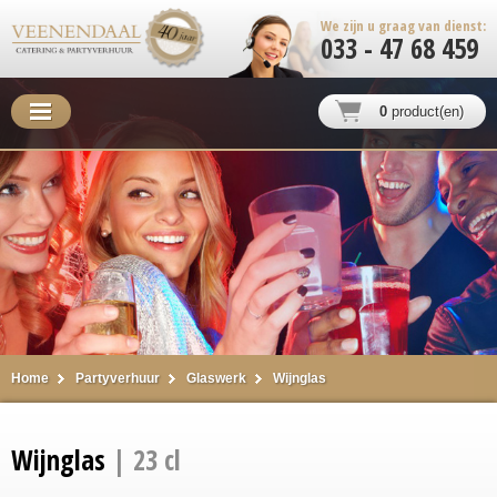
We zijn u graag van dienst:
033 - 47 68 459
0
product(en)
Home
Partyverhuur
Glaswerk
Wijnglas
Wijnglas
| 23 cl