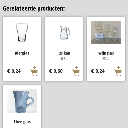
Gerelateerde producten:
Bierglas
Jus kan
Wijnglas
0,5L
23 cl
€ 0,24
€ 0,60
€ 0,24
Thee glas