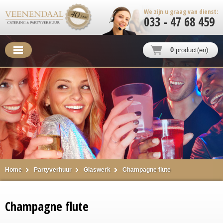
We zijn u graag van dienst:
033 - 47 68 459
0
product(en)
Home
Partyverhuur
Glaswerk
Champagne flute
Champagne flute