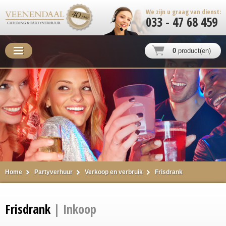
We zijn u graag van dienst:
033 - 47 68 459
0
product(en)
Home
Partyverhuur
Verkoop en verbruik
Frisdrank
Frisdrank
| Inkoop