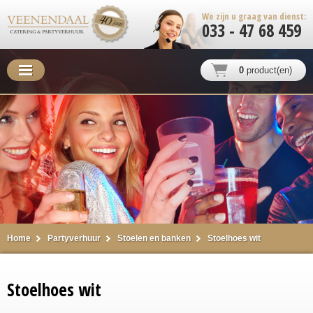
We zijn u graag van dienst:
033 - 47 68 459
0
product(en)
Home
Partyverhuur
Stoelen en banken
Stoelhoes wit
Stoelhoes wit