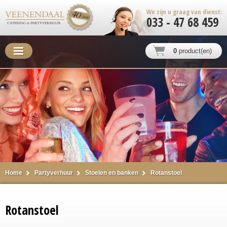
We zijn u graag van dienst:
033 - 47 68 459
0
product(en)
Home
Partyverhuur
Stoelen en banken
Rotanstoel
Rotanstoel