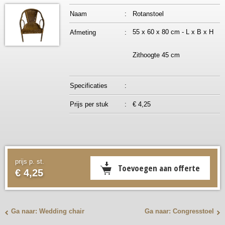
Naam
:
Rotanstoel
55 x 60 x 80 cm - L x B x H
Afmeting
:
Zithoogte 45 cm
Specificaties
:
Prijs per stuk
:
€ 4,25
prijs p. st.
€ 4,25
Ga naar: Wedding chair
Ga naar: Congresstoel