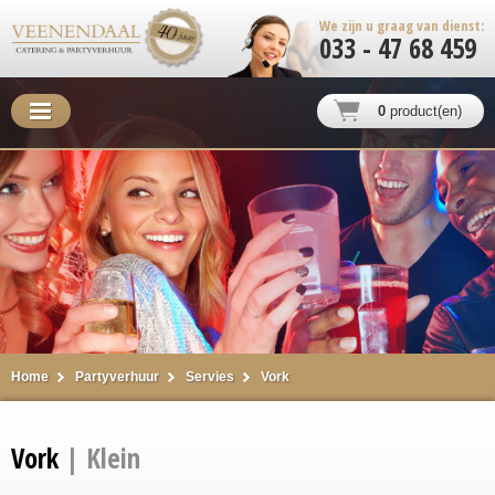
We zijn u graag van dienst:
033 - 47 68 459
0
product(en)
Home
Partyverhuur
Servies
Vork
Vork
| Klein