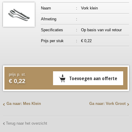
Naam
:
Vork klein
Afmeting
:
Specificaties
:
Op basis van vuil retour
Prijs per stuk
:
€ 0,22
prijs p. st.
€ 0,22
Ga naar: Mes Klein
Ga naar: Vork Groot
Terug naar het overzicht