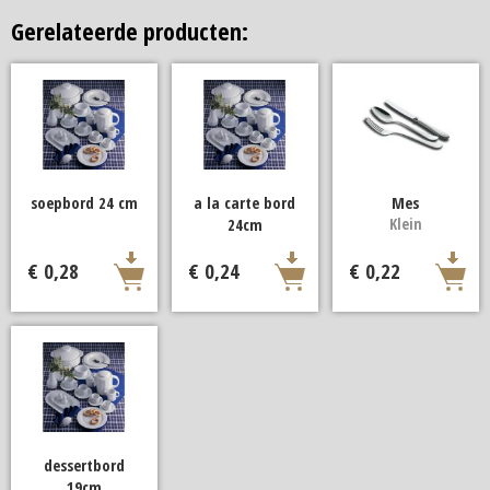
Gerelateerde producten:
soepbord 24 cm
a la carte bord
Mes
24cm
Klein
€ 0,28
€ 0,24
€ 0,22
dessertbord
19cm