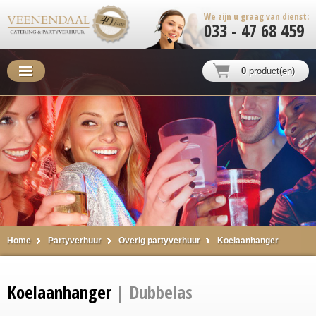
We zijn u graag van dienst:
033 - 47 68 459
0
product(en)
Home
Partyverhuur
Overig partyverhuur
Koelaanhanger
Koelaanhanger
| Dubbelas