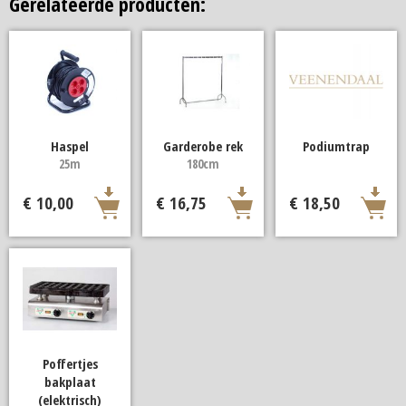
Gerelateerde producten:
Haspel
Garderobe rek
Podiumtrap
25m
180cm
€ 10,00
€ 16,75
€ 18,50
Poffertjes
bakplaat
(elektrisch)