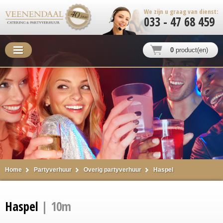
We zijn u graag van dienst:
033 - 47 68 459
0
product(en)
Home
Partyverhuur
Overig partyverhuur
Haspel
Haspel
| 10m