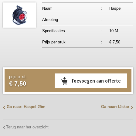
Naam
:
Haspel
Afmeting
:
Specificaties
:
10 M
Prijs per stuk
:
€ 7,50
prijs p. st.
€ 7,50
Ga naar: Haspel 25m
Ga naar: IJskar
Terug naar het overzicht