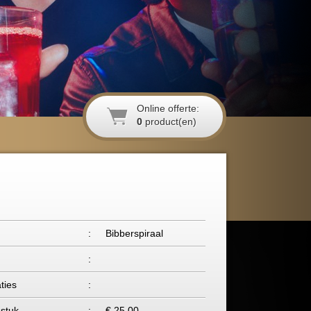
Online offerte:
0
product(en)
:
Bibberspiraal
g
:
ties
:
 stuk
:
€ 25,00