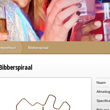
rtyverhuur
Bibberspiraal
Bibberspiraal
Naam
Afmetin
Specifica
Prijs per