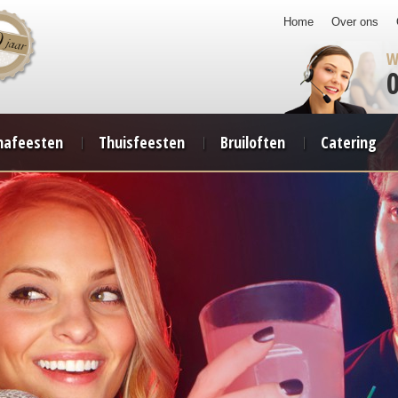
Home
Over ons
W
afeesten
Thuisfeesten
Bruiloften
Catering