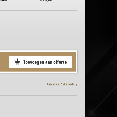
.
Ga naar: Asbak