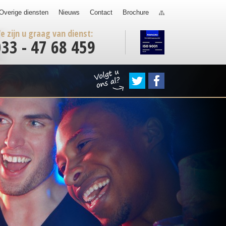
Overige diensten
Nieuws
Contact
Brochure
e zijn u graag van dienst:
033 - 47 68 459