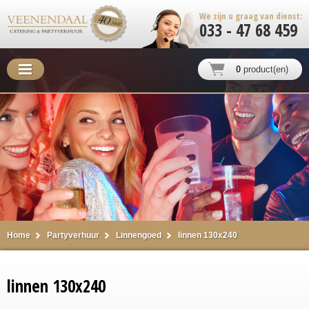
We zijn u graag van dienst:
033 - 47 68 459
0
product(en)
Home
Partyverhuur
Linnengoed
linnen 130x240
linnen 130x240