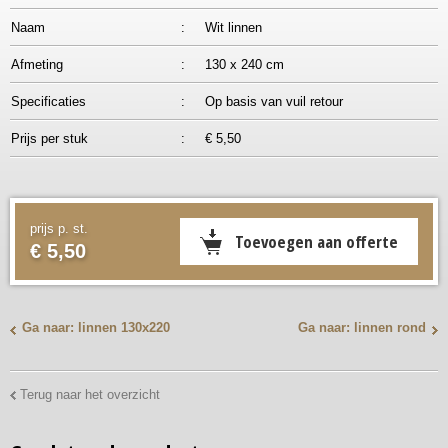
Naam
:
Wit linnen
Afmeting
:
130 x 240 cm
Specificaties
:
Op basis van vuil retour
Prijs per stuk
:
€ 5,50
prijs p. st.
€ 5,50
Ga naar: linnen 130x220
Ga naar: linnen rond
Terug naar het overzicht