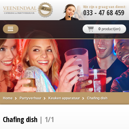
We zijn u graag van dienst:
033 - 47 68 459
0
product(en)
Home
Partyverhuur
Keuken apparatuur
Chafing dish
Chafing dish
| 1/1