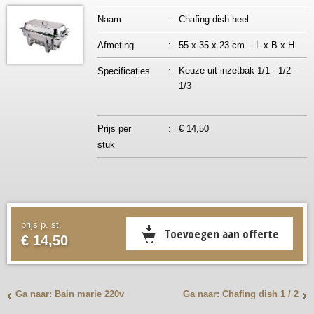
Naam
:
Chafing dish heel
Afmeting
:
55 x 35 x 23 cm - L x B x H
Keuze uit inzetbak 1/1 - 1/2 -
Specificaties
:
1/3
Prijs per
:
€ 14,50
stuk
prijs p. st.
€ 14,50
Ga naar: Bain marie 220v
Ga naar: Chafing dish 1 / 2