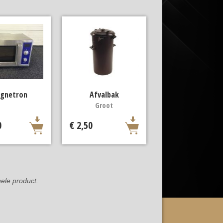
gnetron
Afvalbak
Groot
0
€ 2,50
ele product.