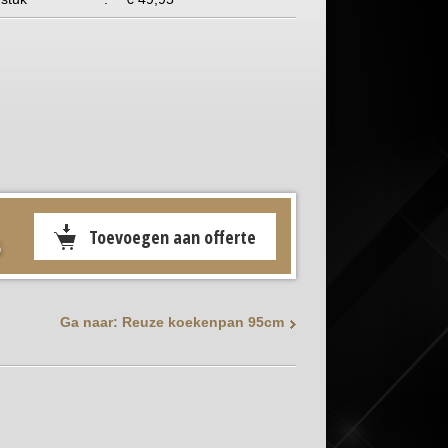
5
Ga naar: Reuze koekenpan 95cm