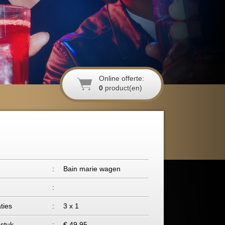
Online offerte:
0
product(en)
:
Bain marie wagen
g
:
ties
:
3 x 1
 stuk
:
€ 49,95