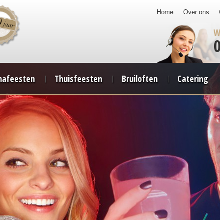
Home
Over ons
W
afeesten
Thuisfeesten
Bruiloften
Catering