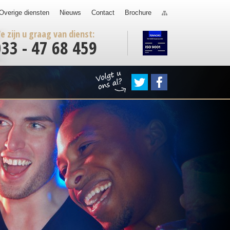
Overige diensten
Nieuws
Contact
Brochure
e zijn u graag van dienst:
033 - 47 68 459