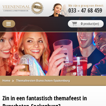
We zijn u graag van dienst:
033 - 47 68 459
0
product(en)
Home
Themafeesten Bunschoten-Spakenburg
Zin in een fantastisch themafeest in