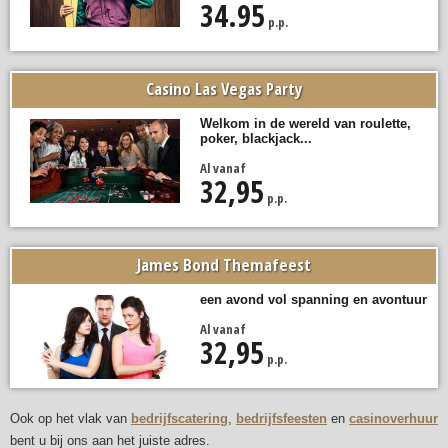
34.95
p.p.
Casino Las Vegas Party
Welkom in de wereld van roulette,
poker, blackjack...
Al vanaf
32,95
p.p.
James Bond Themafeest
een avond vol spanning en avontuur
Al vanaf
32,95
p.p.
Ook op het vlak van
bedrijfscatering
,
bedrijfsfeesten
en
casinoverhuur
bent u bij ons aan het juiste adres.