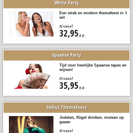
White Party
Een strak en modern themafeest in 't
wit
Al vanaf
32,95
p.p.
Spaanse Party
Tijd voor heerlijke Spaanse tapas en
wijnen!
Al vanaf
35,95
p.p.
Skihut Themafeest
Jodelen, flügel drinken, mutsen op
gaaan
Al vanaf