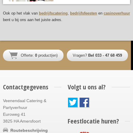
Ook op het vlak van
bedrijfscatering
,
bedrijfsfeesten
en
casinoverhuur
bent u bij ons aan het juiste adres.
Offerte:
0
product(en)
Vragen?
Bel 033 - 47 68 459
Contactgegevens
Volgt u ons al?
Veenendaal Catering &
Partyverhuur
Euroweg 41
Feestlocatie huren?
3825 HA Amersfoort
Routebeschrijving