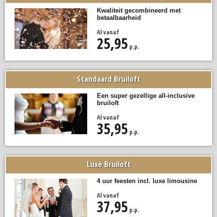
Kwaliteit gecombineerd met
betaalbaarheid
Al vanaf
25,95
p.p.
Standaard Bruiloft
Een super gezellige all-inclusive
bruiloft
Al vanaf
35,95
p.p.
Luxe Bruiloft
4 uur feesten incl. luxe limousine
Al vanaf
37,95
p.p.