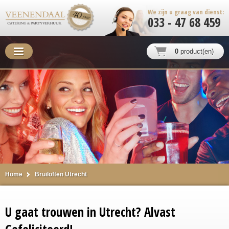
We zijn u graag van dienst:
033 - 47 68 459
0
product(en)
Home
Bruiloften Utrecht
U gaat trouwen in Utrecht? Alvast