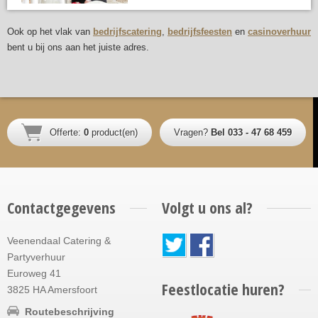
Ook op het vlak van
bedrijfscatering
,
bedrijfsfeesten
en
casinoverhuur
bent u bij ons aan het juiste adres.
Offerte:
0
product(en)
Vragen?
Bel 033 - 47 68 459
Contactgegevens
Volgt u ons al?
Veenendaal Catering &
Partyverhuur
Euroweg 41
Feestlocatie huren?
3825 HA Amersfoort
Routebeschrijving