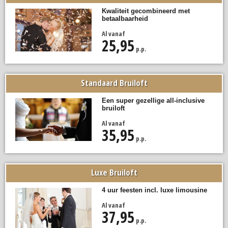
Kwaliteit gecombineerd met
betaalbaarheid
Al vanaf
25,95
p.p.
Standaard Bruiloft
Een super gezellige all-inclusive
bruiloft
Al vanaf
35,95
p.p.
Luxe Bruiloft
4 uur feesten incl. luxe limousine
Al vanaf
37,95
p.p.