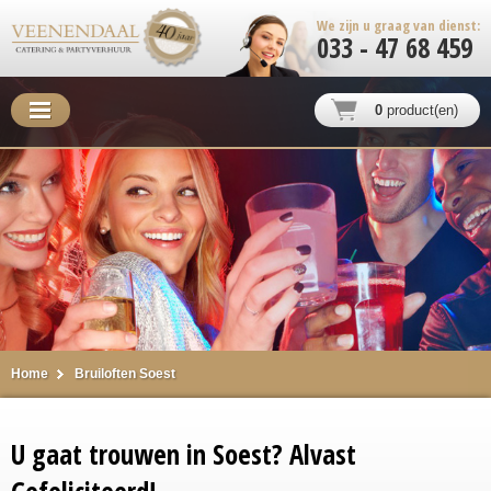
We zijn u graag van dienst:
033 - 47 68 459
0
product(en)
Home
Bruiloften Soest
U gaat trouwen in Soest? Alvast