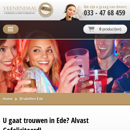
We zijn u graag van dienst:
033 - 47 68 459
0
product(en)
Home
Bruiloften Ede
U gaat trouwen in Ede? Alvast