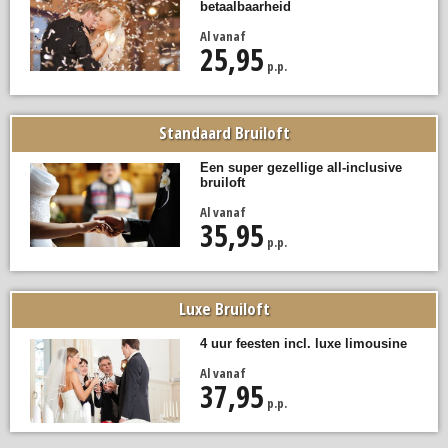
betaalbaarheid
Al vanaf
25,95
p.p.
Standaard Bruiloft
Een super gezellige all-inclusive
bruiloft
Al vanaf
35,95
p.p.
Luxe Bruiloft
4 uur feesten incl. luxe limousine
Al vanaf
37,95
p.p.