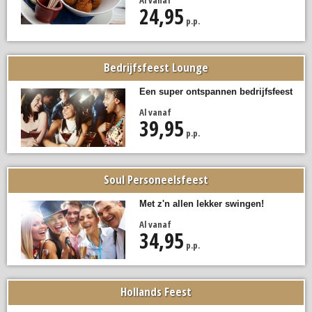
Al vanaf
24,95
p.p.
Bedrijfsfeest Lounge
Een super ontspannen bedrijfsfeest
Al vanaf
39,95
p.p.
Soul Personeelsfeest
Met z'n allen lekker swingen!
Al vanaf
34,95
p.p.
Hollands Feest