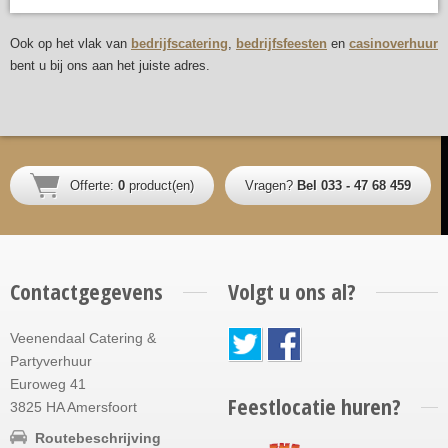
Ook op het vlak van
bedrijfscatering
,
bedrijfsfeesten
en
casinoverhuur
bent u bij ons aan het juiste adres.
Offerte:
0
product(en)
Vragen?
Bel 033 - 47 68 459
Contactgegevens
Volgt u ons al?
Veenendaal Catering &
Partyverhuur
Euroweg 41
Feestlocatie huren?
3825 HA Amersfoort
Routebeschrijving