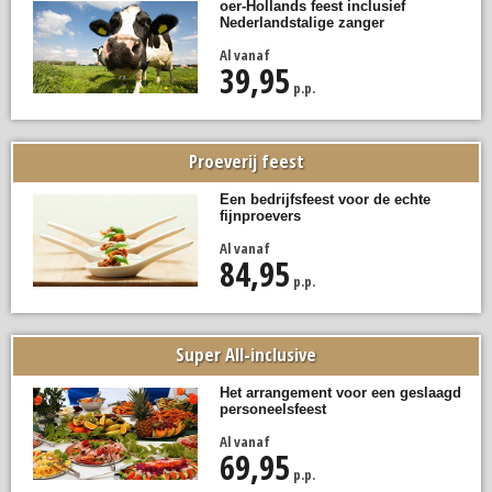
oer-Hollands feest inclusief
Nederlandstalige zanger
Al vanaf
39,95
p.p.
Proeverij feest
Een bedrijfsfeest voor de echte
fijnproevers
Al vanaf
84,95
p.p.
Super All-inclusive
Het arrangement voor een geslaagd
personeelsfeest
Al vanaf
69,95
p.p.