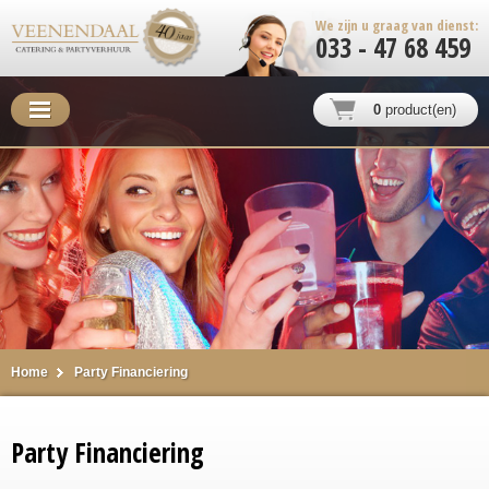
We zijn u graag van dienst:
033 - 47 68 459
0
product(en)
Home
Party Financiering
Party Financiering