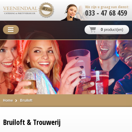
We zijn u graag van dienst:
033 - 47 68 459
0
product(en)
Home
Bruiloft
Bruiloft & Trouwerij