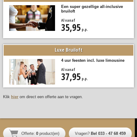
Een super gezellige all-inclusive
bruiloft
Al vanaf
35,95
p.p.
Luxe Bruiloft
4 uur feesten incl. luxe limousine
Al vanaf
37,95
p.p.
Klik
hier
om direct een offerte aan te vragen.
Offerte:
0
product(en)
Vragen?
Bel 033 - 47 68 459